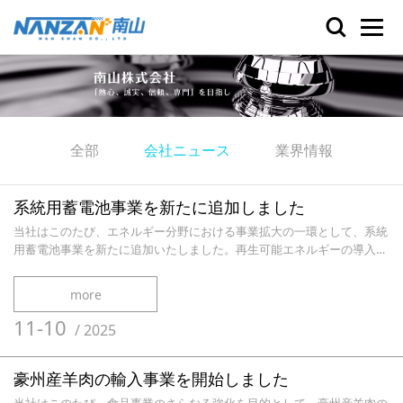
全部
会社ニュース
業界情報
系統用蓄電池事業を新たに追加しました
当社はこのたび、エネルギー分野における事業拡大の一環として、系統
用蓄電池事業を新たに追加いたしました。再生可能エネルギーの導入拡
大に伴い、電力需給の安定化や出力変動への対応が重要な課題となって
います。当社では、発電事業者様や電力関連事業者様のニーズに応える
more
べく、系統連系を前提とした蓄電池システムの企画・導入支援を行って
まいります。設備構成の検討から運用計画の策定、保守・管理に至るま
11-10
/
2025
で、各種条件に応
豪州産羊肉の輸入事業を開始しました