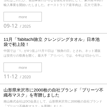
当社はこのたび、食品事業のさらなる強化を目的として、豪州産羊肉の
輸入事業を開始いたしました。オーストラリア産羊肉は、広大で清浄な
自然環境のもとで飼育され、政府機関による厳格な衛生管理およびトレ
ーサビリティ制度が確立されていることから、世界的にも高い評価を受
more
けています。当社では、現地の認定生産者および輸出業者と直接連携
し、原料選定から加工、輸送に至るまで、食品安全を最優先とした管理
09-12
/
2025
体制を構築しており
11月「Tabitachi旅立 クレンジングタオル」日本池
袋で初上陸！
中国では「1」が4つ並ぶ11月11日は「独身の日」とされ、ネット通販
は安売りの祭典を開く。最大手「アリババ」では、今年は1日から11日
午前0時半（現地時間）までの累計で3723億元（約5兆8000億円）を売
り上げた。海外製品では日本が一番人気だったので、 弊社のＰＢ商品
more
「Tabitachi旅立 クレンジングタオル」と「Amireux 洗濯ジェルボー
ル」は一番注目を集めた商品と評判された
11-12
/
2020
山形県米沢市に2000枚の自社ブランド「プリーツ不
織布マスク」を寄贈しました
南山株式会社はDCI会員として、山形県米沢市に2000枚の自社ブランド
「プリーツ不織布マスク」を寄贈しました。