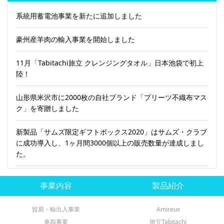
系統用蓄電池事業を新たに追加しました
豪州産羊肉の輸入事業を開始しました
11月「Tabitachi旅立 クレンジングタオル」日本池袋で初上
陸！
山形県米沢市に2000枚の自社ブランド「プリーツ不織布マス
ク」を寄贈しました
新製品「サムズ限定ギフトボックス2020」はサムズ・クラブ
に成功導入し、1ヶ月間3000個以上の販売数量が達成しまし
た。
事業内容
製品紹介
貿易・輸出入事業
Amireux
車両事業
旅立Tabitachi