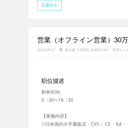
応募する
営業（オフライン営業）30万
2022-09-27
東京都 千代田区 外神田6-9-7 村澤ビル
职位描述
勤务时间:
9︓30〜18︓30
【業務内容】
◇日本国内大手量販店・CVS・ CS ・K