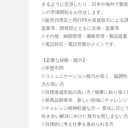
きるように交渉したり、日本や海外で製
ンの市場開拓をお任せします。
◇販売代理店と同行PRや直接取引による
提案等、開発部とともに企画・提案等
◇その他、納期管理・価格管理・製品提案
◇電話対応・電話営業がメインです。
【必要な経験・能力】
◇学歴不問
◇コミュニケーション能力が高く、協調性
力が高い方
◇目標達成意欲の高い方 / 物事に粘り強
◇新商品開発等、新しい領域にチャレンジ
◇チャレンジ精神旺盛な方 ～ 変化に応
向き合い解決に向けた努力を惜しまない
◇自律的に考え仕事を進められる方