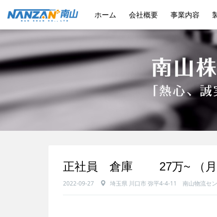
MORE >
MORE >
ホーム
会社概要
事業内容
正社員 倉庫 27万~ （
2022-09-27
埼玉県 川口市 弥平4-4-11 南山物流セ