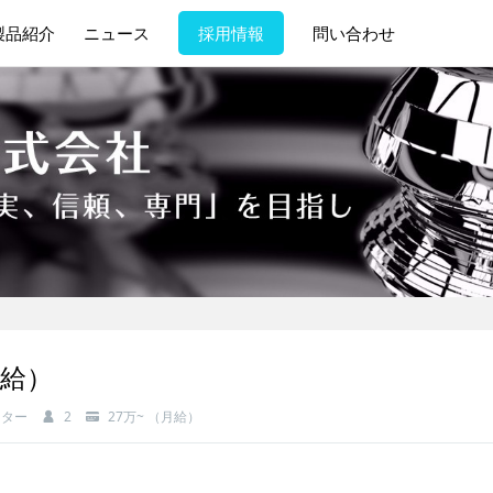
製品紹介
ニュース
採用情報
問い合わせ
月給）
ンター
2
27万~ （月給）