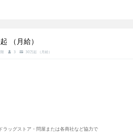
起 （月給）
1階
3
30万起 （月給）
A・ドラッグストア・問屋または各商社など協力で